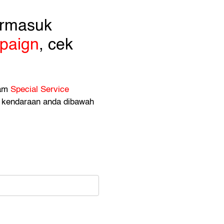
ermasuk
paign
, cek
lam
Special Service
kendaraan anda dibawah